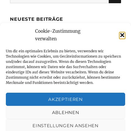
nach:
NEUESTE BEITRÄGE
Cookie-Zustimmung
Die Kreditkarte mit Ratenzahlung bietet
verwalten
mehr finanziellen Spielraum
Bibi Blocksberg und Benjamin Blümchen
Um dir ein optimales Erlebnis zu bieten, verwenden wir
Technologien wie Cookies, um Geräteinformationen zu speichern
erstmals in Braille-Schrift erhältlich
und/oder darauf zuzugreifen. Wenn du diesen Technologien
Wie kleine Unternehmer von Büros in der
zustimmst, können wir Daten wie das Surfverhalten oder
eindeutige IDs auf dieser Website verarbeiten. Wenn du deine
Innenstadt profitieren
Zustimmung nicht erteilst oder zurückziehst, können bestimmte
Merkmale und Funktionen beeinträchtigt werden.
Tanzen hält jung – aber wieso eigentlich?
Elektrische Zigaretten
AKZEPTIEREN
NEWS ARCHIV
ABLEHNEN
EINSTELLUNGEN ANSEHEN
News