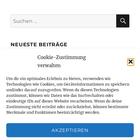
SU
Suchen
nach:
NEUESTE BEITRÄGE
Cookie-Zustimmung
Die Kreditkarte mit Ratenzahlung bietet
verwalten
mehr finanziellen Spielraum
Bibi Blocksberg und Benjamin Blümchen
Um dir ein optimales Erlebnis zu bieten, verwenden wir
Technologien wie Cookies, um Geräteinformationen zu speichern
erstmals in Braille-Schrift erhältlich
und/oder darauf zuzugreifen. Wenn du diesen Technologien
Wie kleine Unternehmer von Büros in der
zustimmst, können wir Daten wie das Surfverhalten oder
eindeutige IDs auf dieser Website verarbeiten. Wenn du deine
Innenstadt profitieren
Zustimmung nicht erteilst oder zurückziehst, können bestimmte
Merkmale und Funktionen beeinträchtigt werden.
Tanzen hält jung – aber wieso eigentlich?
Elektrische Zigaretten
AKZEPTIEREN