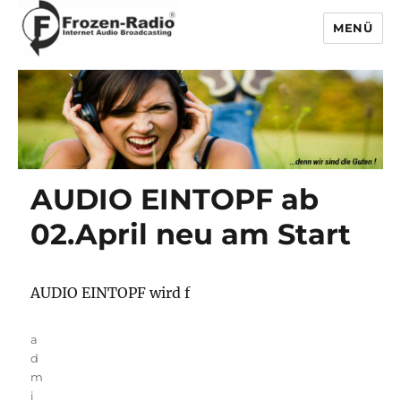
MENÜ
Frozen-Radio
AUDIO EINTOPF ab
02.April neu am Start
AUDIO EINTOPF wird f
Autor
a
d
m
i