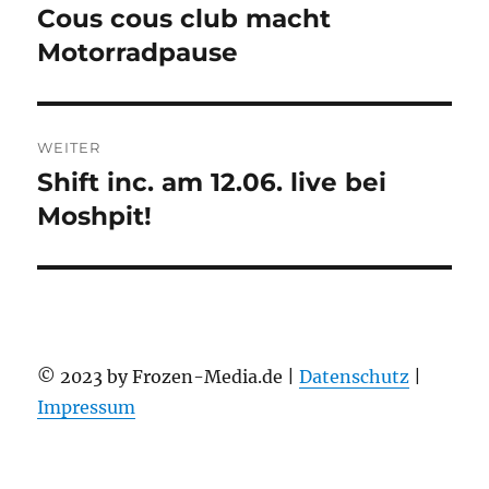
Cous cous club macht
Vorheriger
Beitrag:
Motorradpause
WEITER
Shift inc. am 12.06. live bei
Nächster
Beitrag:
Moshpit!
© 2023 by Frozen-Media.de |
Datenschutz
|
Impressum