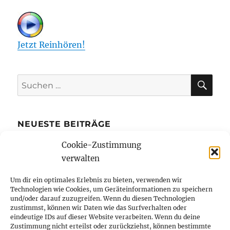
Jetzt Reinhören!
SU
Suchen
nach:
NEUESTE BEITRÄGE
Cookie-Zustimmung
Die Kreditkarte mit Ratenzahlung bietet
verwalten
mehr finanziellen Spielraum
Bibi Blocksberg und Benjamin Blümchen
Um dir ein optimales Erlebnis zu bieten, verwenden wir
Technologien wie Cookies, um Geräteinformationen zu speichern
erstmals in Braille-Schrift erhältlich
und/oder darauf zuzugreifen. Wenn du diesen Technologien
Wie kleine Unternehmer von Büros in der
zustimmst, können wir Daten wie das Surfverhalten oder
eindeutige IDs auf dieser Website verarbeiten. Wenn du deine
Innenstadt profitieren
Zustimmung nicht erteilst oder zurückziehst, können bestimmte