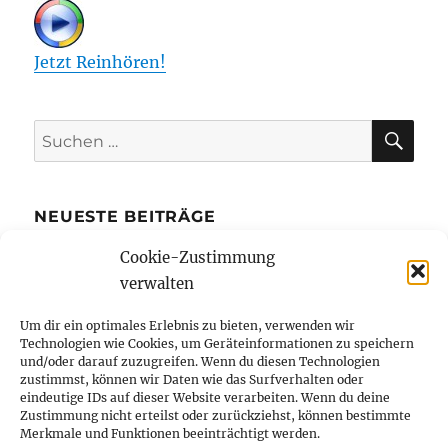
Jetzt Reinhören!
SU
Suchen
nach:
NEUESTE BEITRÄGE
Cookie-Zustimmung
Die Kreditkarte mit Ratenzahlung bietet
verwalten
mehr finanziellen Spielraum
Bibi Blocksberg und Benjamin Blümchen
Um dir ein optimales Erlebnis zu bieten, verwenden wir
Technologien wie Cookies, um Geräteinformationen zu speichern
erstmals in Braille-Schrift erhältlich
und/oder darauf zuzugreifen. Wenn du diesen Technologien
Wie kleine Unternehmer von Büros in der
zustimmst, können wir Daten wie das Surfverhalten oder
eindeutige IDs auf dieser Website verarbeiten. Wenn du deine
Innenstadt profitieren
Zustimmung nicht erteilst oder zurückziehst, können bestimmte
Merkmale und Funktionen beeinträchtigt werden.
Tanzen hält jung – aber wieso eigentlich?