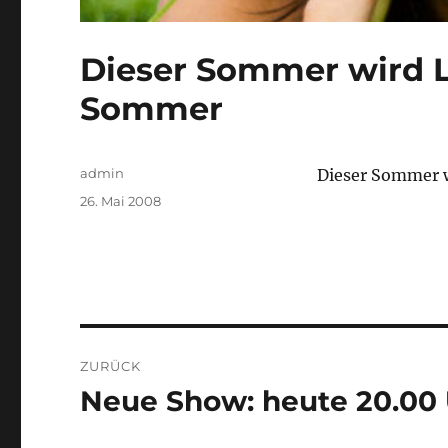
Dieser Sommer wird L
Sommer
Autor
admin
Dieser Sommer w
Veröffentlicht
26. Mai 2008
am
Beitragsnavigation
ZURÜCK
Neue Show: heute 20.00
Vorheriger
Beitrag: