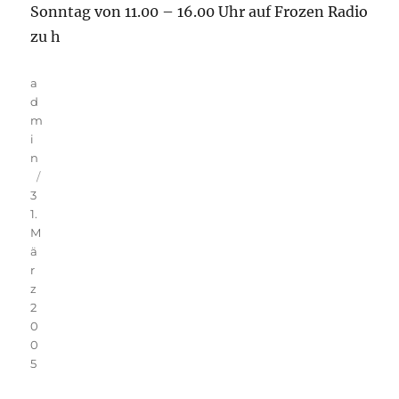
Sonntag von 11.00 – 16.00 Uhr auf Frozen Radio
zu h
Autor
a
d
m
i
n
Veröffentlicht
3
am
1.
M
ä
r
z
2
0
0
5