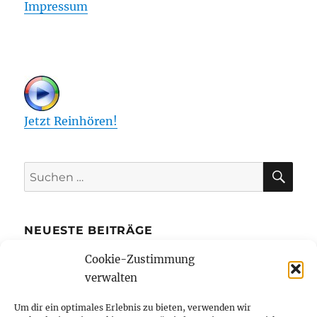
Impressum
Jetzt Reinhören!
SU
Suchen
nach:
NEUESTE BEITRÄGE
Cookie-Zustimmung
Die Kreditkarte mit Ratenzahlung bietet
verwalten
mehr finanziellen Spielraum
Bibi Blocksberg und Benjamin Blümchen
Um dir ein optimales Erlebnis zu bieten, verwenden wir