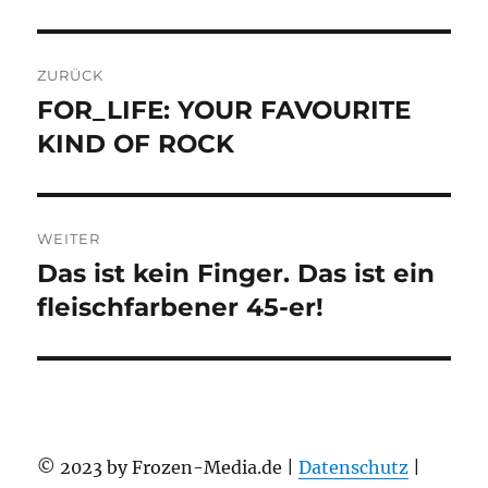
Beitragsnavigation
ZURÜCK
FOR_LIFE: YOUR FAVOURITE
Vorheriger
Beitrag:
KIND OF ROCK
WEITER
Das ist kein Finger. Das ist ein
Nächster
Beitrag:
fleischfarbener 45-er!
© 2023 by Frozen-Media.de |
Datenschutz
|