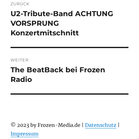
ZURÜCK
U2-Tribute-Band ACHTUNG
Vorheriger
Beitrag:
VORSPRUNG
Konzertmitschnitt
WEITER
The BeatBack bei Frozen
Nächster
Beitrag:
Radio
© 2023 by Frozen-Media.de |
Datenschutz
|
Impressum