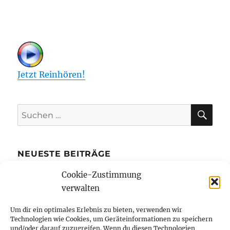
Jetzt Reinhören!
SU
Suchen
nach:
NEUESTE BEITRÄGE
Cookie-Zustimmung
Die Kreditkarte mit Ratenzahlung bietet
verwalten
mehr finanziellen Spielraum
Bibi Blocksberg und Benjamin Blümchen
Um dir ein optimales Erlebnis zu bieten, verwenden wir
Technologien wie Cookies, um Geräteinformationen zu speichern
erstmals in Braille-Schrift erhältlich
und/oder darauf zuzugreifen. Wenn du diesen Technologien