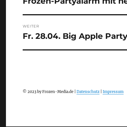
Frozen-Partyalarm mit 
Beitrag:
WEITER
Fr. 28.04. Big Apple Party
Nächster
Beitrag:
© 2023 by Frozen-Media.de |
Datenschutz
|
Impressum