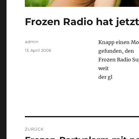
Frozen Radio hat jetz
Autor
admin
Knapp einen Mon
Veröffentlicht
13. April 2006
gefunden, den
am
Frozen Radio Su
weit
der gl
Beitragsnavigation
ZURÜCK
Vorheriger