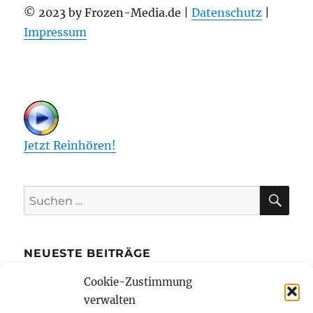
© 2023 by Frozen-Media.de |
Datenschutz
|
Impressum
Jetzt Reinhören!
SU
Suchen
nach:
NEUESTE BEITRÄGE
Cookie-Zustimmung
Die Kreditkarte mit Ratenzahlung bietet
verwalten
mehr finanziellen Spielraum