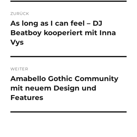
Beitragsnavigation
ZURÜCK
As long as I can feel – DJ
Vorheriger
Beitrag:
Beatboy kooperiert mit Inna
Vys
WEITER
Amabello Gothic Community
Nächster
Beitrag:
mit neuem Design und
Features