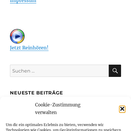
Impressum
Jetzt Reinhören!
SU
Suchen
nach:
NEUESTE BEITRÄGE
Cookie-Zustimmung
Die Kreditkarte mit Ratenzahlung bietet
verwalten
mehr finanziellen Spielraum
Bibi Blocksberg und Benjamin Blümchen
Um dir ein optimales Erlebnis zu bieten, verwenden wir
Technologien wie Cookies, um Geräteinformationen zu speichern