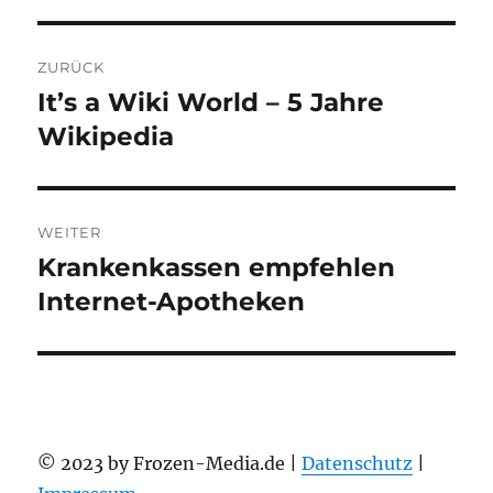
Beitragsnavigation
ZURÜCK
It’s a Wiki World – 5 Jahre
Vorheriger
Beitrag:
Wikipedia
WEITER
Krankenkassen empfehlen
Nächster
Beitrag:
Internet-Apotheken
© 2023 by Frozen-Media.de |
Datenschutz
|