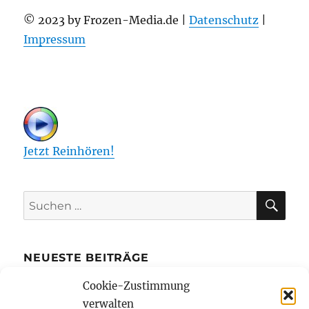
© 2023 by Frozen-Media.de |
Datenschutz
|
Impressum
Jetzt Reinhören!
SU
Suchen
nach:
NEUESTE BEITRÄGE
Cookie-Zustimmung
Die Kreditkarte mit Ratenzahlung bietet
verwalten