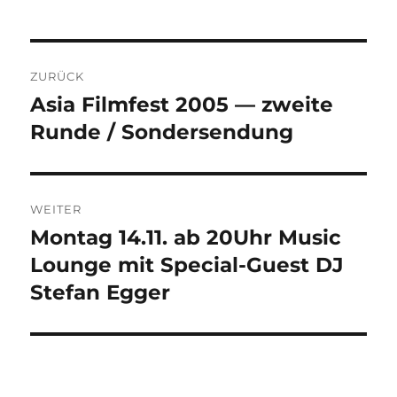
Beitragsnavigation
ZURÜCK
Asia Filmfest 2005 — zweite
Vorheriger
Beitrag:
Runde / Sondersendung
WEITER
Montag 14.11. ab 20Uhr Music
Nächster
Beitrag:
Lounge mit Special-Guest DJ
Stefan Egger