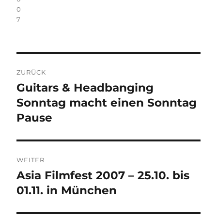
0
7
Beitragsnavigation
ZURÜCK
Guitars & Headbanging
Vorheriger
Beitrag:
Sonntag macht einen Sonntag
Pause
WEITER
Asia Filmfest 2007 – 25.10. bis
Nächster
Beitrag:
01.11. in München