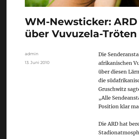
WM-Newsticker: ARD 
über Vuvuzela-Tröten
Autor
admin
Die Senderansta
Veröffentlicht
13. Juni 2010
afrikanischen V
am
über diesen Lärm
die südafrikani
Gruschwitz sagt
„Alle Sendeanst
Position klar m
Die ARD hat ber
Stadionatmosphä