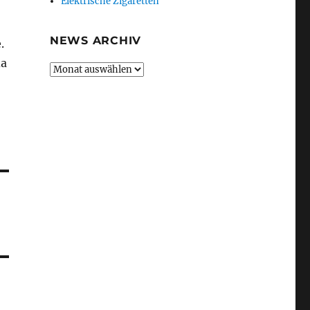
Elektrische Zigaretten
NEWS ARCHIV
.
da
News
Archiv