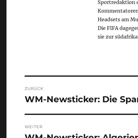
Sportredaktion 
Kommentatoren 
Headsets am Mun
Die FIFA dagegen
sie zur südafrik
Beitragsnavigation
ZURÜCK
WM-Newsticker: Die Spa
Vorheriger
Beitrag:
WEITER
WM-Newsticker: Algerien 
Nächster