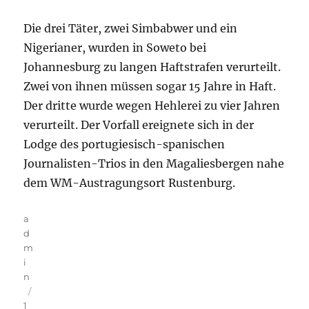
Die drei Täter, zwei Simbabwer und ein
Nigerianer, wurden in Soweto bei
Johannesburg zu langen Haftstrafen verurteilt.
Zwei von ihnen müssen sogar 15 Jahre in Haft.
Der dritte wurde wegen Hehlerei zu vier Jahren
verurteilt. Der Vorfall ereignete sich in der
Lodge des portugiesisch-spanischen
Journalisten-Trios in den Magaliesbergen nahe
dem WM-Austragungsort Rustenburg.
Autor
a
d
m
i
n
Veröffentlicht
1