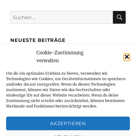
SU
Suchen
nach:
NEUESTE BEITRÄGE
Cookie-Zustimmung
Die Kreditkarte mit Ratenzahlung bietet
verwalten
mehr finanziellen Spielraum
Bibi Blocksberg und Benjamin Blümchen
Um dir ein optimales Erlebnis zu bieten, verwenden wir
Technologien wie Cookies, um Geräteinformationen zu speichern
erstmals in Braille-Schrift erhältlich
und/oder darauf zuzugreifen. Wenn du diesen Technologien
Wie kleine Unternehmer von Büros in der
zustimmst, können wir Daten wie das Surfverhalten oder
eindeutige IDs auf dieser Website verarbeiten. Wenn du deine
Innenstadt profitieren
Zustimmung nicht erteilst oder zurückziehst, können bestimmte
Merkmale und Funktionen beeinträchtigt werden.
Tanzen hält jung – aber wieso eigentlich?
Elektrische Zigaretten
AKZEPTIEREN