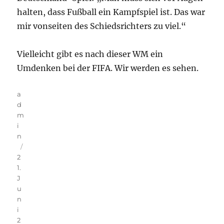
halten, dass Fußball ein Kampfspiel ist. Das war
mir vonseiten des Schiedsrichters zu viel.“
Vielleicht gibt es nach dieser WM ein
Umdenken bei der FIFA. Wir werden es sehen.
Autor
a
d
m
i
n
Veröffentlicht
2
am
1.
J
u
n
i
2