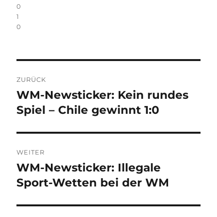
0
1
0
Beitragsnavigation
ZURÜCK
WM-Newsticker: Kein rundes
Vorheriger
Beitrag:
Spiel – Chile gewinnt 1:0
WEITER
WM-Newsticker: Illegale
Nächster
Beitrag:
Sport-Wetten bei der WM